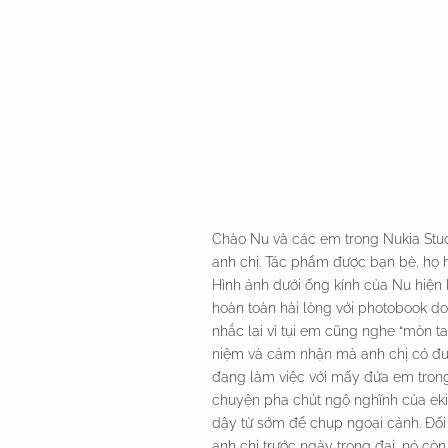
Chào Nu và các em trong Nukia Stud
anh chị. Tác phẩm được bạn bè, họ h
Hình ảnh dưới ống kính của Nu hiện
hoàn toàn hài lòng với photobook do
nhắc lại vì tụi em cũng nghe “mòn ta
niệm và cảm nhận mà anh chị có được
đang làm việc với mấy đứa em trong 
chuyện pha chút ngộ nghĩnh của ekip
dậy từ sớm để chụp ngoại cảnh. Đối 
anh chị trước ngày trọng đại, nó cò