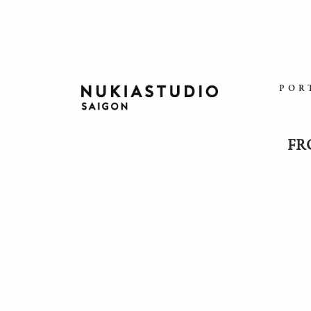
POR
FR