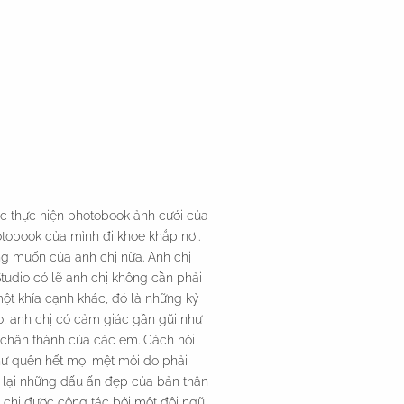
ệc thực hiện photobook ảnh cưới của
otobook của mình đi khoe khắp nơi.
ng muốn của anh chị nữa. Anh chị
tudio có lẽ anh chị không cần phải
một khía cạnh khác, đó là những kỷ
o, anh chị có cảm giác gần gũi như
à chân thành của các em. Cách nói
như quên hết mọi mệt mỏi do phải
i lại những dấu ấn đẹp của bản thân
h chị được cộng tác bởi một đội ngũ