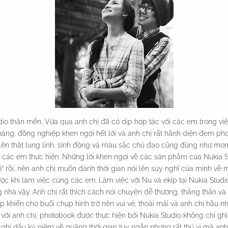
io thân mến, Vừa qua anh chị đã có dịp hợp tác với các em trong vi
àng, đồng nghiệp khen ngợi hết lời và anh chị rất hãnh diện đem ph
 lên thật lung linh, sinh động và màu sắc chủ đạo cũng đúng như mo
 các em thực hiện. Những lời khen ngợi về các sản phẩm của Nukia S
i” rồi, nên anh chị muốn dành thời gian nói lên suy nghĩ của mình về 
 khi làm việc cùng các em. Làm việc với Nu và ekip tại Nukia Studi
nhà vậy. Anh chị rất thích cách nói chuyện dễ thương, thẳng thắn v
 khiến cho buổi chụp hình trở nên vui vẻ, thoải mái và anh chị hầu 
với anh chị, photobook được thực hiện bởi Nukia Studio không chỉ gh
n ghi dấu kỷ niệm về quãng thời gian tuy ngắn nhưng rất thú vị mà an