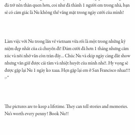
đã trở nên thân quen hơn, coi như đã thành 1 người em trong nhà, bạn
sẽ có cảm giác là Nu không thể vắng mặt trong ngày cưới của mình!
Làm việc với Nu trong lần về vietnam vừa rồi là một trong những kỷ
niệm đẹp nhất của cả chuyến đi! Đám cưới đã hơn 1 tháng nhưng cảm
xúc và nỗi nhớ vẫn còn tràn đầy… Chúc Nu và ekip ngày càng đắt show
nhưng vẫn giữ được cái tâm và nhiệt huyết của mình nhé!. Hy vọng sẽ
được gặp lại Nu 1 ngày ko xaaa. Hẹn gặp lại em ở San Francisco nhaa!!!
:-*
The pictures are to keep a lifetime. They can tell stories and memories.
Nu’s worth every penny! Book Nu!!