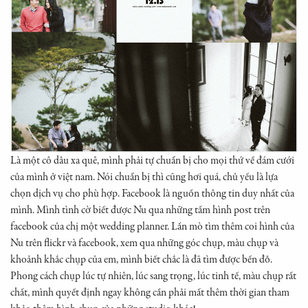
Là một cô dâu xa quê, mình phải tự chuẩn bị cho mọi thứ về đám cưới
của mình ở việt nam. Nói chuẩn bị thì cũng hơi quá, chủ yếu là lựa
chọn dịch vụ cho phù hợp. Facebook là nguồn thông tin duy nhất của
mình. Mình tình cờ biết được Nu qua những tấm hình post trên
facebook của chị một wedding planner. Lần mò tìm thêm coi hình của
Nu trên flickr và facebook, xem qua những góc chụp, màu chụp và
khoảnh khắc chụp của em, mình biết chắc là đã tìm được bến đỗ.
Phong cách chụp lúc tự nhiên, lúc sang trọng, lúc tinh tế, màu chụp rất
chất, mình quyết định ngay không cần phải mất thêm thời gian tham