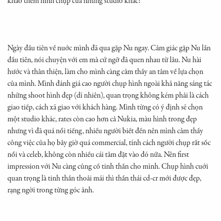
khảo thêm hình chụp của những studio khác!
Ngày đầu tiên về nuớc mình đã qua gặp Nu ngay. Cảm giác gặp Nu lần
đầu tiên, nói chuyện với em mà cứ ngỡ đã quen nhau từ lâu. Nu hài
hước và thân thiện, làm cho mình càng cảm thấy an tâm về lựa chọn
của mình. Mình đánh giá cao người chụp hình ngoài khả năng sáng tác
những shoot hình đẹp (dĩ nhiên), quan trọng không kém phải là cách
giao tiếp, cách xã giao với khách hàng. Mình từng có ý định sẽ chọn
một studio khác, rates còn cao hơn cả Nukia, màu hình trong đẹp
nhưng vì đã quá nổi tiếng, nhiều người biết đến nên mình cảm thấy
công việc của họ bây giờ quá commercial, tính cách người chụp rất sốc
nổi và celeb, không còn nhiều cái tâm đặt vào đó nữa. Nên first
impression với Nu càng củng cố tinh thần cho mình. Chụp hình cuới
quan trọng là tinh thần thoải mái thì thần thái cd-cr mới được đẹp,
rạng ngời trong từng góc ảnh.