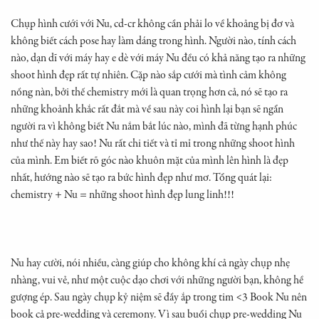
Chụp hình cưới với Nu, cd-cr không cần phải lo về khoảng bị đơ và
không biết cách pose hay làm dáng trong hình. Người nào, tính cách
nào, dạn dĩ với máy hay e dè với máy Nu đều có khả năng tạo ra những
shoot hình đẹp rất tự nhiên. Cặp nào sắp cưới mà tình cảm không
nồng nàn, bởi thế chemistry mới là quan trọng hơn cả, nó sẽ tạo ra
những khoảnh khắc rất đắt mà về sau này coi hình lại bạn sẽ ngẩn
người ra vì không biết Nu nắm bắt lúc nào, mình đã từng hạnh phúc
như thế này hay sao! Nu rất chi tiết và tỉ mỉ trong những shoot hình
của mình. Em biết rõ góc nào khuôn mặt của mình lên hình là đẹp
nhất, hướng nào sẽ tạo ra bức hình đẹp như mơ. Tổng quát lại:
chemistry + Nu = những shoot hình đẹp lung linh!!!
Nu hay cười, nói nhiều, càng giúp cho không khí cả ngày chụp nhẹ
nhàng, vui vẻ, như một cuộc dạo chơi với những người bạn, không hề
gượng ép. Sau ngày chụp kỷ niệm sẽ đầy ắp trong tim <3 Book Nu nên
book cả pre-wedding và ceremony. Vì sau buổi chụp pre-wedding Nu